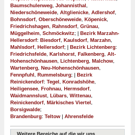
Baumschulenweg
,
Johannisthal
,
Niederschöneweide
,
Altglienicke
,
Adlershof
,
Bohnsdorf
,
Oberschöneweide
,
Köpenick
,
Friedrichshagen
,
Rahnsdorf
,
Grünau
,
Müggelheim
,
Schmöckwitz
; |
Bezirk Marzahn-
Hellersdorf
:
Biesdorf
,
Kaulsdorf
,
Marzahn
,
Mahlsdorf
,
Hellersdorf
; |
Bezirk Lichtenberg
:
Friedrichsfelde
,
Karlshorst
,
Falkenberg
,
Alt-
Hohenschönhausen
,
Lichtenberg
,
Malchow
,
Wartenberg
,
Neu-Hohenschönhausen
,
Fennpfuhl
,
Rummelsburg
; |
Bezirk
Reinickendorf
:
Tegel
,
Konradshöhe
,
Heiligensee
,
Frohnau
,
Hermsdorf
,
Waidmannslust
,
Lübars
,
Wittenau
,
Reinickendorf
,
Märkisches Viertel
,
Borsigwalde
;
Brandenburg
:
Teltow
|
Ahrensfelde
Weitere Bereiche auf die wir uns