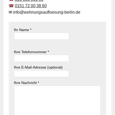
☎
0151 72 00 38 60
✉
info@wohnungsaufloesung-berlin.de
Ihr Name *
B
i
B
Ihre Telefonnummer *
t
i
t
t
e
t
Ihre E-Mail-Adresse (optional)
l
e
a
l
s
Ihre Nachricht *
a
s
s
e
s
d
e
i
d
e
i