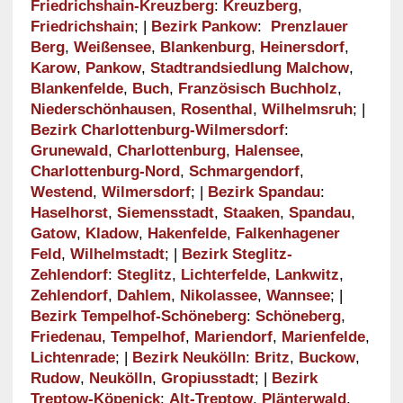
Friedrichshain-Kreuzberg
:
Kreuzberg
,
Friedrichshain
; |
Bezirk Pankow
:
Prenzlauer
Berg
,
Weißensee
,
Blankenburg
,
Heinersdorf
,
Karow
,
Pankow
,
Stadtrandsiedlung Malchow
,
Blankenfelde
,
Buch
,
Französisch Buchholz
,
Niederschönhausen
,
Rosenthal
,
Wilhelmsruh
; |
Bezirk Charlottenburg-Wilmersdorf
:
Grunewald
,
Charlottenburg
,
Halensee
,
Charlottenburg-Nord
,
Schmargendorf
,
Westend
,
Wilmersdorf
; |
Bezirk Spandau
:
Haselhorst
,
Siemensstadt
,
Staaken
,
Spandau
,
Gatow
,
Kladow
,
Hakenfelde
,
Falkenhagener
Feld
,
Wilhelmstadt
; |
Bezirk Steglitz-
Zehlendorf
:
Steglitz
,
Lichterfelde
,
Lankwitz
,
Zehlendorf
,
Dahlem
,
Nikolassee
,
Wannsee
; |
Bezirk Tempelhof-Schöneberg
:
Schöneberg
,
Friedenau
,
Tempelhof
,
Mariendorf
,
Marienfelde
,
Lichtenrade
; |
Bezirk Neukölln
:
Britz
,
Buckow
,
Rudow
,
Neukölln
,
Gropiusstadt
; |
Bezirk
Treptow-Köpenick
:
Alt-Treptow
,
Plänterwald
,