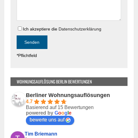
s
e
e
s
s
e
F
s
e
Ich akzeptiere die
Datenschutzerklärung
F
l
e
d
l
l
d
*Pflichtfeld
e
l
e
e
r
e
.
r
WOHNUNGSAUFLÖSUNG BERLIN BEWERTUNGEN
.
Berliner Wohnungsauflösungen
4.7
Basierend auf 15 Bewertungen
powered by
G
o
o
g
l
e
bewerte uns auf
Tim Briemann