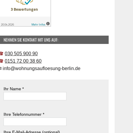
NEHMEN SIE KONTAKT MIT UNS AUF:
☎
030 505 900 90
☎
0151 72 00 38 60
✉
info@wohnungsaufloesung-berlin.de
Ihr Name *
B
i
B
Ihre Telefonnummer *
t
i
t
t
e
t
Ihre E-Mail-Adresse (optional)