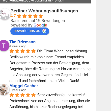
.
Berliner Wohnungsauflösungen
4.7
Basierend auf 15 Bewertungen
powered by
G
o
o
g
l
e
bewerte uns auf
Tim Briemann
4 years ago
Die Firma Wohnungsauflösung 
Berlin wurde mir von einem Freund empfohlen. 
Der gesamte Prozess von der Besichtigung, dem 
Angebot, über die Räumung bis hin zur Anrechung 
und Abholung der verwertbaren Gegenstände lief 
schnell und fachmännisch ab. Vielen Dank!
Muggel Cacher
5 years ago
Sehr zuverlässig und korrekt! 
Professionell von der Angebotserstellung, über die 
Ausführung, bis hin zur Rechnungslegung bei 