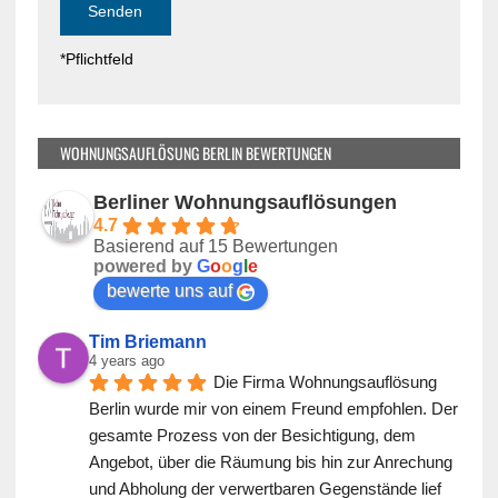
d
l
l
d
*Pflichtfeld
e
l
e
e
r
e
.
r
WOHNUNGSAUFLÖSUNG BERLIN BEWERTUNGEN
.
Berliner Wohnungsauflösungen
4.7
Basierend auf 15 Bewertungen
powered by
G
o
o
g
l
e
bewerte uns auf
Tim Briemann
4 years ago
Die Firma Wohnungsauflösung 
Berlin wurde mir von einem Freund empfohlen. Der 
gesamte Prozess von der Besichtigung, dem 
Angebot, über die Räumung bis hin zur Anrechung 
und Abholung der verwertbaren Gegenstände lief 