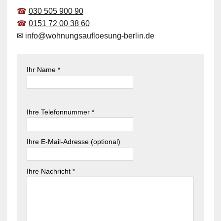
☎
030 505 900 90
☎
0151 72 00 38 60
✉
info@wohnungsaufloesung-berlin.de
Ihr Name *
B
i
B
Ihre Telefonnummer *
t
i
t
t
e
t
Ihre E-Mail-Adresse (optional)
l
e
a
l
s
Ihre Nachricht *
a
s
s
e
s
d
e
i
d