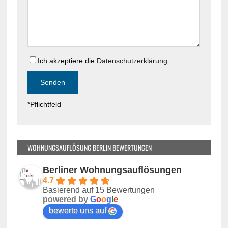
e
i
s
e
e
s
s
e
F
s
e
Ich akzeptiere die
Datenschutzerklärung
F
l
e
d
l
l
d
*Pflichtfeld
e
l
e
e
r
e
.
r
WOHNUNGSAUFLÖSUNG BERLIN BEWERTUNGEN
.
Berliner Wohnungsauflösungen
4.7
Basierend auf 15 Bewertungen
powered by
G
o
o
g
l
e
bewerte uns auf