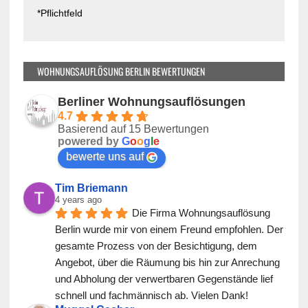
d
*Pflichtfeld
e
l
e
e
r
e
.
r
WOHNUNGSAUFLÖSUNG BERLIN BEWERTUNGEN
.
Berliner Wohnungsauflösungen
4.7
Basierend auf 15 Bewertungen
powered by
G
o
o
g
l
e
bewerte uns auf
Tim Briemann
4 years ago
Die Firma Wohnungsauflösung 
Berlin wurde mir von einem Freund empfohlen. Der 
gesamte Prozess von der Besichtigung, dem 
Angebot, über die Räumung bis hin zur Anrechung 
und Abholung der verwertbaren Gegenstände lief 
schnell und fachmännisch ab. Vielen Dank!