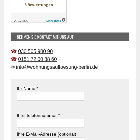
NEHMEN SIE KONTAKT MIT UNS AUF:
☎
030 505 900 90
☎
0151 72 00 38 60
✉
info@wohnungsaufloesung-berlin.de
Ihr Name *
B
i
B
Ihre Telefonnummer *
t
i
t
t
e
t
Ihre E-Mail-Adresse (optional)
l
e