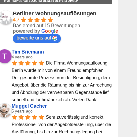
.
Berliner Wohnungsauflösungen
4.7
Basierend auf 15 Bewertungen
powered by
G
o
o
g
l
e
bewerte uns auf
Tim Briemann
4 years ago
Die Firma Wohnungsauflösung 
Berlin wurde mir von einem Freund empfohlen. 
Der gesamte Prozess von der Besichtigung, dem 
Angebot, über die Räumung bis hin zur Anrechung 
und Abholung der verwertbaren Gegenstände lief 
schnell und fachmännisch ab. Vielen Dank!
Muggel Cacher
5 years ago
Sehr zuverlässig und korrekt! 
Professionell von der Angebotserstellung, über die 
Ausführung, bis hin zur Rechnungslegung bei 