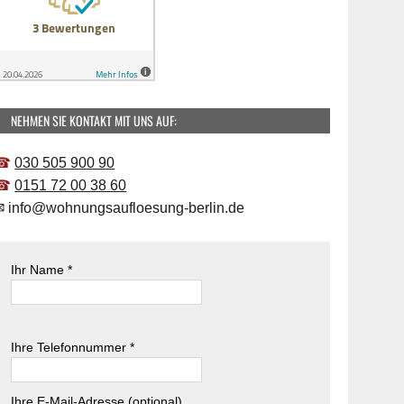
NEHMEN SIE KONTAKT MIT UNS AUF:
☎
030 505 900 90
☎
0151 72 00 38 60
✉
info@wohnungsaufloesung-berlin.de
Ihr Name *
B
i
B
Ihre Telefonnummer *
t
i
t
t
e
t
Ihre E-Mail-Adresse (optional)