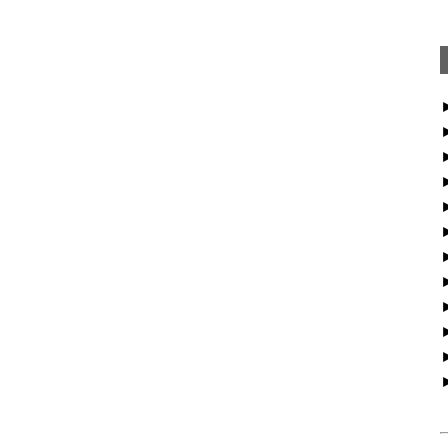
►
►
►