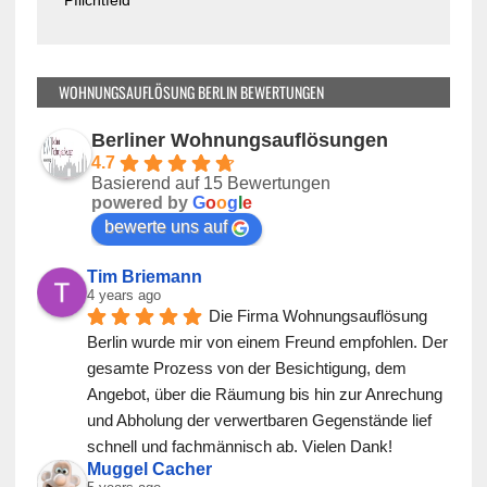
*Pflichtfeld
e
l
e
e
r
e
.
r
WOHNUNGSAUFLÖSUNG BERLIN BEWERTUNGEN
.
Berliner Wohnungsauflösungen
4.7
Basierend auf 15 Bewertungen
powered by
G
o
o
g
l
e
bewerte uns auf
Tim Briemann
4 years ago
Die Firma Wohnungsauflösung 
Berlin wurde mir von einem Freund empfohlen. Der 
gesamte Prozess von der Besichtigung, dem 
Angebot, über die Räumung bis hin zur Anrechung 
und Abholung der verwertbaren Gegenstände lief 
schnell und fachmännisch ab. Vielen Dank!
Muggel Cacher