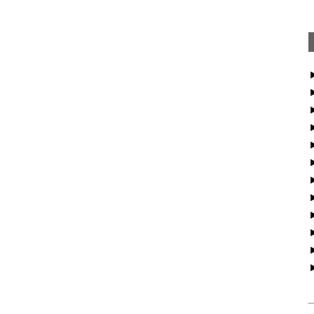
►
►
►