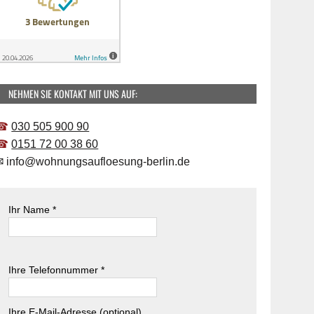
NEHMEN SIE KONTAKT MIT UNS AUF:
☎
030 505 900 90
☎
0151 72 00 38 60
✉
info@wohnungsaufloesung-berlin.de
Ihr Name *
B
i
B
Ihre Telefonnummer *
t
i
t
t
e
t
Ihre E-Mail-Adresse (optional)