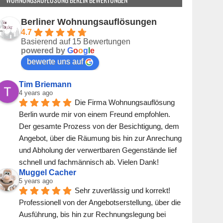
.
Berliner Wohnungsauflösungen
4.7
Basierend auf 15 Bewertungen
powered by
G
o
o
g
l
e
bewerte uns auf
Tim Briemann
4 years ago
Die Firma Wohnungsauflösung 
Berlin wurde mir von einem Freund empfohlen. 
Der gesamte Prozess von der Besichtigung, dem 
Angebot, über die Räumung bis hin zur Anrechung 
und Abholung der verwertbaren Gegenstände lief 
schnell und fachmännisch ab. Vielen Dank!
Muggel Cacher
5 years ago
Sehr zuverlässig und korrekt! 
Professionell von der Angebotserstellung, über die 
Ausführung, bis hin zur Rechnungslegung bei 