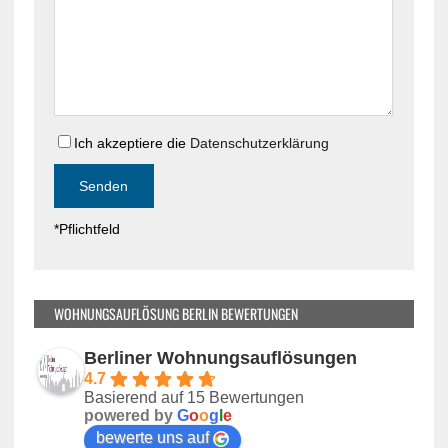
i
d
e
i
s
e
e
s
s
e
F
s
e
Ich akzeptiere die
Datenschutzerklärung
F
l
e
d
l
l
d
*Pflichtfeld
e
l
e
e
r
e
.
r
WOHNUNGSAUFLÖSUNG BERLIN BEWERTUNGEN
.
Berliner Wohnungsauflösungen
4.7
Basierend auf 15 Bewertungen
powered by
G
o
o
g
l
e
bewerte uns auf