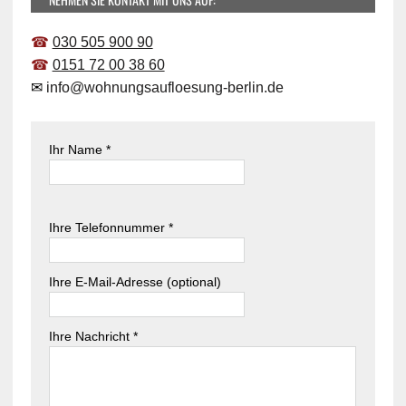
☎
030 505 900 90
☎
0151 72 00 38 60
✉
info@wohnungsaufloesung-berlin.de
Ihr Name *
B
i
B
Ihre Telefonnummer *
t
i
t
t
e
t
Ihre E-Mail-Adresse (optional)
l
e
a
l
s
Ihre Nachricht *
a
s
s
e
s
d
e