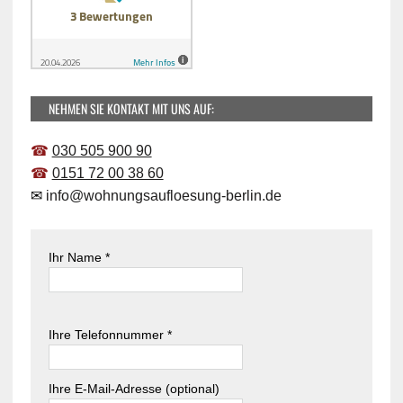
NEHMEN SIE KONTAKT MIT UNS AUF:
☎
030 505 900 90
☎
0151 72 00 38 60
✉
info@wohnungsaufloesung-berlin.de
Ihr Name *
B
i
B
Ihre Telefonnummer *
t
i
t
t
e
t
Ihre E-Mail-Adresse (optional)
l