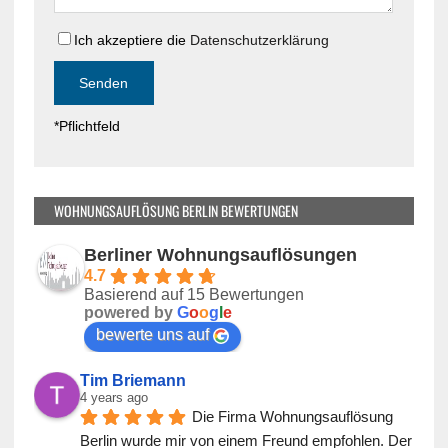
F
s
e
Ich akzeptiere die
Datenschutzerklärung
F
l
e
d
l
l
d
*Pflichtfeld
e
l
e
e
r
e
.
r
WOHNUNGSAUFLÖSUNG BERLIN BEWERTUNGEN
.
Berliner Wohnungsauflösungen
4.7
Basierend auf 15 Bewertungen
powered by
G
o
o
g
l
e
bewerte uns auf
Tim Briemann
4 years ago
Die Firma Wohnungsauflösung 
Berlin wurde mir von einem Freund empfohlen. Der 