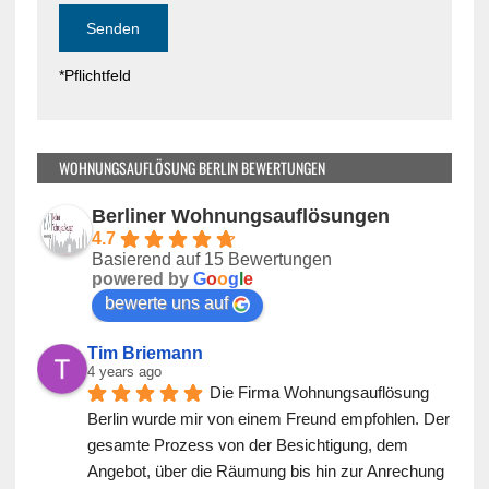
l
e
d
l
l
d
*Pflichtfeld
e
l
e
e
r
e
.
r
WOHNUNGSAUFLÖSUNG BERLIN BEWERTUNGEN
.
Berliner Wohnungsauflösungen
4.7
Basierend auf 15 Bewertungen
powered by
G
o
o
g
l
e
bewerte uns auf
Tim Briemann
4 years ago
Die Firma Wohnungsauflösung 
Berlin wurde mir von einem Freund empfohlen. Der 
gesamte Prozess von der Besichtigung, dem 
Angebot, über die Räumung bis hin zur Anrechung 