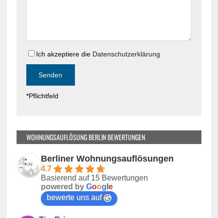
i
s
e
e
s
s
e
F
s
e
Ich akzeptiere die
Datenschutzerklärung
F
l
e
d
l
l
d
*Pflichtfeld
e
l
e
e
r
e
.
r
WOHNUNGSAUFLÖSUNG BERLIN BEWERTUNGEN
.
Berliner Wohnungsauflösungen
4.7
Basierend auf 15 Bewertungen
powered by
G
o
o
g
l
e
bewerte uns auf