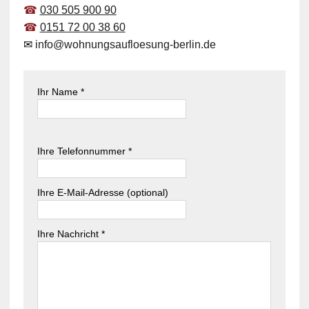
☎
030 505 900 90
☎
0151 72 00 38 60
✉
info@wohnungsaufloesung-berlin.de
Ihr Name *
B
i
B
Ihre Telefonnummer *
t
i
t
t
e
t
Ihre E-Mail-Adresse (optional)
l
e
a
l
s
Ihre Nachricht *
a
s
s
e
s
d
e
i
d
e