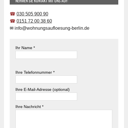
NEHMEN SIE KONTAKT MIT UNS AUF:
☎
030 505 900 90
☎
0151 72 00 38 60
✉
info@wohnungsaufloesung-berlin.de
Ihr Name *
B
i
B
Ihre Telefonnummer *
t
i
t
t
e
t
Ihre E-Mail-Adresse (optional)
l
e
a
l
s
Ihre Nachricht *
a
s
s
e
s
d
e