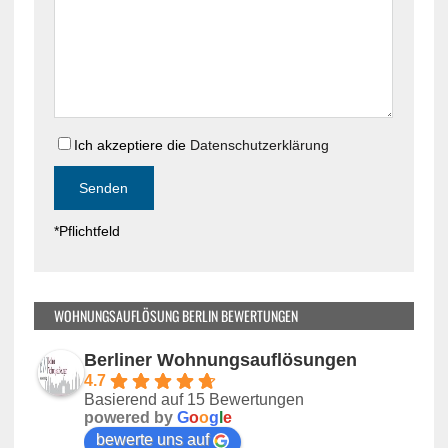
i
d
e
i
s
e
e
s
s
e
F
s
e
Ich akzeptiere die
Datenschutzerklärung
F
l
e
d
l
l
d
*Pflichtfeld
e
l
e
e
r
e
.
r
WOHNUNGSAUFLÖSUNG BERLIN BEWERTUNGEN
.
Berliner Wohnungsauflösungen
4.7
Basierend auf 15 Bewertungen
powered by
G
o
o
g
l
e
bewerte uns auf